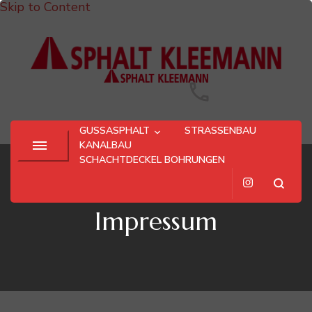
Skip to Content
Asphalt Kleemann
+49 521 26091-0
GUSSASPHALT
STRASSENBAU
KANALBAU
SCHACHTDECKEL BOHRUNGEN
Impressum