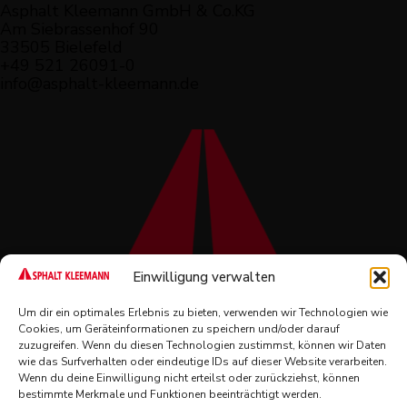
Asphalt Kleemann GmbH & Co.KG
Am Siebrassenhof 90
33505 Bielefeld
+49 521 26091-0
info@asphalt-kleemann.de
Einwilligung verwalten
Impressum
Um dir ein optimales Erlebnis zu bieten, verwenden wir Technologien wie
Datenschutz
Cookies, um Geräteinformationen zu speichern und/oder darauf
Cookie Richtlinie
zuzugreifen. Wenn du diesen Technologien zustimmst, können wir Daten
AGB
wie das Surfverhalten oder eindeutige IDs auf dieser Website verarbeiten.
Wenn du deine Einwilligung nicht erteilst oder zurückziehst, können
bestimmte Merkmale und Funktionen beeinträchtigt werden.